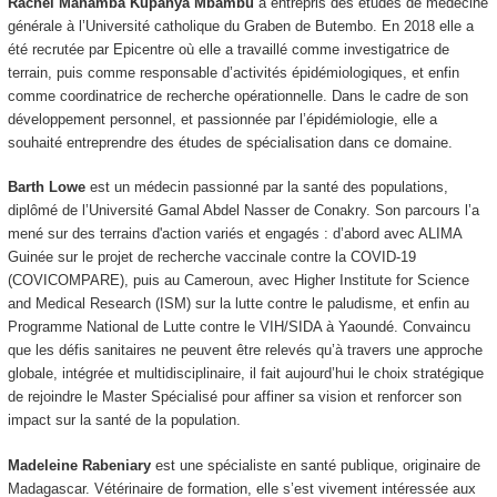
Rachel Mahamba Kupanya Mbambu
a entrepris des études de médecine
générale à l’Université catholique du Graben de Butembo. En 2018 elle a
été recrutée par Epicentre où elle a travaillé comme investigatrice de
terrain, puis comme responsable d’activités épidémiologiques, et enfin
comme coordinatrice de recherche opérationnelle. Dans le cadre de son
développement personnel, et passionnée par l’épidémiologie, elle a
souhaité entreprendre des études de spécialisation dans ce domaine.
Barth Lowe
est un médecin passionné par la santé des populations,
diplômé de l’Université Gamal Abdel Nasser de Conakry. Son parcours l’a
mené sur des terrains d'action variés et engagés : d’abord avec ALIMA
Guinée sur le projet de recherche vaccinale contre la COVID-19
(COVICOMPARE), puis au Cameroun, avec Higher Institute for Science
and Medical Research (ISM) sur la lutte contre le paludisme, et enfin au
Programme National de Lutte contre le VIH/SIDA à Yaoundé. Convaincu
que les défis sanitaires ne peuvent être relevés qu’à travers une approche
globale, intégrée et multidisciplinaire, il fait aujourd’hui le choix stratégique
de rejoindre le Master Spécialisé pour affiner sa vision et renforcer son
impact sur la santé de la population.
Madeleine Rabeniary
est une spécialiste en santé publique, originaire de
Madagascar. Vétérinaire de formation, elle s’est vivement intéressée aux