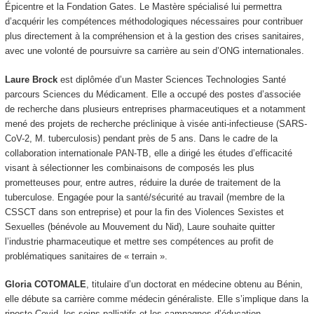
Épicentre et la Fondation Gates. Le Mastère spécialisé lui permettra
d’acquérir les compétences méthodologiques nécessaires pour contribuer
plus directement à la compréhension et à la gestion des crises sanitaires,
avec une volonté de poursuivre sa carrière au sein d’ONG internationales.
Laure Brock
est diplômée d’un Master Sciences Technologies Santé
parcours Sciences du Médicament. Elle a occupé des postes d’associée
de recherche dans plusieurs entreprises pharmaceutiques et a notamment
mené des projets de recherche préclinique à visée anti-infectieuse (SARS-
CoV-2, M. tuberculosis) pendant près de 5 ans. Dans le cadre de la
collaboration internationale PAN-TB, elle a dirigé les études d’efficacité
visant à sélectionner les combinaisons de composés les plus
prometteuses pour, entre autres, réduire la durée de traitement de la
tuberculose. Engagée pour la santé/sécurité au travail (membre de la
CSSCT dans son entreprise) et pour la fin des Violences Sexistes et
Sexuelles (bénévole au Mouvement du Nid), Laure souhaite quitter
l’industrie pharmaceutique et mettre ses compétences au profit de
problématiques sanitaires de « terrain ».
Gloria COTOMALE
, titulaire d’un doctorat en médecine obtenu au Bénin,
elle débute sa carrière comme médecin généraliste. Elle s’implique dans la
riposte Covid, les soins palliatifs et les campagnes d’éducation