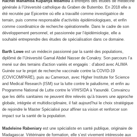
Rachel Mahamba Kupanya Mbambu
a entrepris des études de médecine
générale à l’Université catholique du Graben de Butembo. En 2018 elle a
été recrutée par Epicentre où elle a travaillé comme investigatrice de
terrain, puis comme responsable d’activités épidémiologiques, et enfin
comme coordinatrice de recherche opérationnelle. Dans le cadre de son
développement personnel, et passionnée par l’épidémiologie, elle a
souhaité entreprendre des études de spécialisation dans ce domaine.
Barth Lowe
est un médecin passionné par la santé des populations,
diplômé de l’Université Gamal Abdel Nasser de Conakry. Son parcours l’a
mené sur des terrains d'action variés et engagés : d’abord avec ALIMA
Guinée sur le projet de recherche vaccinale contre la COVID-19
(COVICOMPARE), puis au Cameroun, avec Higher Institute for Science
and Medical Research (ISM) sur la lutte contre le paludisme, et enfin au
Programme National de Lutte contre le VIH/SIDA à Yaoundé. Convaincu
que les défis sanitaires ne peuvent être relevés qu’à travers une approche
globale, intégrée et multidisciplinaire, il fait aujourd’hui le choix stratégique
de rejoindre le Master Spécialisé pour affiner sa vision et renforcer son
impact sur la santé de la population.
Madeleine Rabeniary
est une spécialiste en santé publique, originaire de
Madagascar. Vétérinaire de formation, elle s’est vivement intéressée aux