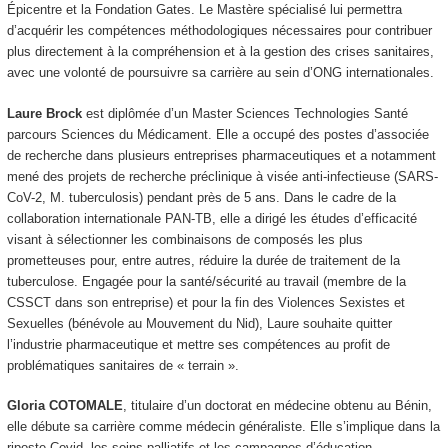
Épicentre et la Fondation Gates. Le Mastère spécialisé lui permettra
d’acquérir les compétences méthodologiques nécessaires pour contribuer
plus directement à la compréhension et à la gestion des crises sanitaires,
avec une volonté de poursuivre sa carrière au sein d’ONG internationales.
Laure Brock
est diplômée d’un Master Sciences Technologies Santé
parcours Sciences du Médicament. Elle a occupé des postes d’associée
de recherche dans plusieurs entreprises pharmaceutiques et a notamment
mené des projets de recherche préclinique à visée anti-infectieuse (SARS-
CoV-2, M. tuberculosis) pendant près de 5 ans. Dans le cadre de la
collaboration internationale PAN-TB, elle a dirigé les études d’efficacité
visant à sélectionner les combinaisons de composés les plus
prometteuses pour, entre autres, réduire la durée de traitement de la
tuberculose. Engagée pour la santé/sécurité au travail (membre de la
CSSCT dans son entreprise) et pour la fin des Violences Sexistes et
Sexuelles (bénévole au Mouvement du Nid), Laure souhaite quitter
l’industrie pharmaceutique et mettre ses compétences au profit de
problématiques sanitaires de « terrain ».
Gloria COTOMALE
, titulaire d’un doctorat en médecine obtenu au Bénin,
elle débute sa carrière comme médecin généraliste. Elle s’implique dans la
riposte Covid, les soins palliatifs et les campagnes d’éducation