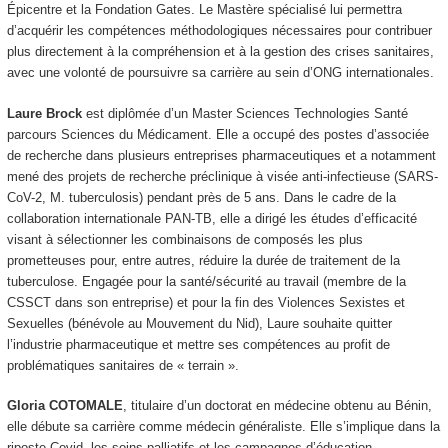
Épicentre et la Fondation Gates. Le Mastère spécialisé lui permettra
d’acquérir les compétences méthodologiques nécessaires pour contribuer
plus directement à la compréhension et à la gestion des crises sanitaires,
avec une volonté de poursuivre sa carrière au sein d’ONG internationales.
Laure Brock
est diplômée d’un Master Sciences Technologies Santé
parcours Sciences du Médicament. Elle a occupé des postes d’associée
de recherche dans plusieurs entreprises pharmaceutiques et a notamment
mené des projets de recherche préclinique à visée anti-infectieuse (SARS-
CoV-2, M. tuberculosis) pendant près de 5 ans. Dans le cadre de la
collaboration internationale PAN-TB, elle a dirigé les études d’efficacité
visant à sélectionner les combinaisons de composés les plus
prometteuses pour, entre autres, réduire la durée de traitement de la
tuberculose. Engagée pour la santé/sécurité au travail (membre de la
CSSCT dans son entreprise) et pour la fin des Violences Sexistes et
Sexuelles (bénévole au Mouvement du Nid), Laure souhaite quitter
l’industrie pharmaceutique et mettre ses compétences au profit de
problématiques sanitaires de « terrain ».
Gloria COTOMALE
, titulaire d’un doctorat en médecine obtenu au Bénin,
elle débute sa carrière comme médecin généraliste. Elle s’implique dans la
riposte Covid, les soins palliatifs et les campagnes d’éducation