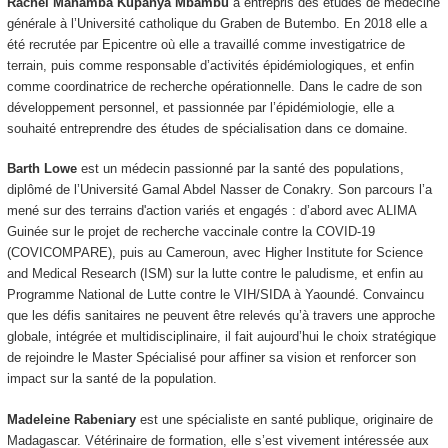
Rachel Mahamba Kupanya Mbambu
a entrepris des études de médecine
générale à l’Université catholique du Graben de Butembo. En 2018 elle a
été recrutée par Epicentre où elle a travaillé comme investigatrice de
terrain, puis comme responsable d’activités épidémiologiques, et enfin
comme coordinatrice de recherche opérationnelle. Dans le cadre de son
développement personnel, et passionnée par l’épidémiologie, elle a
souhaité entreprendre des études de spécialisation dans ce domaine.
Barth Lowe
est un médecin passionné par la santé des populations,
diplômé de l’Université Gamal Abdel Nasser de Conakry. Son parcours l’a
mené sur des terrains d'action variés et engagés : d’abord avec ALIMA
Guinée sur le projet de recherche vaccinale contre la COVID-19
(COVICOMPARE), puis au Cameroun, avec Higher Institute for Science
and Medical Research (ISM) sur la lutte contre le paludisme, et enfin au
Programme National de Lutte contre le VIH/SIDA à Yaoundé. Convaincu
que les défis sanitaires ne peuvent être relevés qu’à travers une approche
globale, intégrée et multidisciplinaire, il fait aujourd’hui le choix stratégique
de rejoindre le Master Spécialisé pour affiner sa vision et renforcer son
impact sur la santé de la population.
Madeleine Rabeniary
est une spécialiste en santé publique, originaire de
Madagascar. Vétérinaire de formation, elle s’est vivement intéressée aux