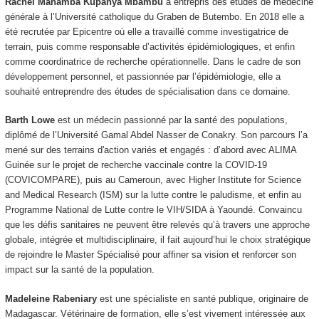
Rachel Mahamba Kupanya Mbambu
a entrepris des études de médecine
générale à l’Université catholique du Graben de Butembo. En 2018 elle a
été recrutée par Epicentre où elle a travaillé comme investigatrice de
terrain, puis comme responsable d’activités épidémiologiques, et enfin
comme coordinatrice de recherche opérationnelle. Dans le cadre de son
développement personnel, et passionnée par l’épidémiologie, elle a
souhaité entreprendre des études de spécialisation dans ce domaine.
Barth Lowe
est un médecin passionné par la santé des populations,
diplômé de l’Université Gamal Abdel Nasser de Conakry. Son parcours l’a
mené sur des terrains d'action variés et engagés : d’abord avec ALIMA
Guinée sur le projet de recherche vaccinale contre la COVID-19
(COVICOMPARE), puis au Cameroun, avec Higher Institute for Science
and Medical Research (ISM) sur la lutte contre le paludisme, et enfin au
Programme National de Lutte contre le VIH/SIDA à Yaoundé. Convaincu
que les défis sanitaires ne peuvent être relevés qu’à travers une approche
globale, intégrée et multidisciplinaire, il fait aujourd’hui le choix stratégique
de rejoindre le Master Spécialisé pour affiner sa vision et renforcer son
impact sur la santé de la population.
Madeleine Rabeniary
est une spécialiste en santé publique, originaire de
Madagascar. Vétérinaire de formation, elle s’est vivement intéressée aux