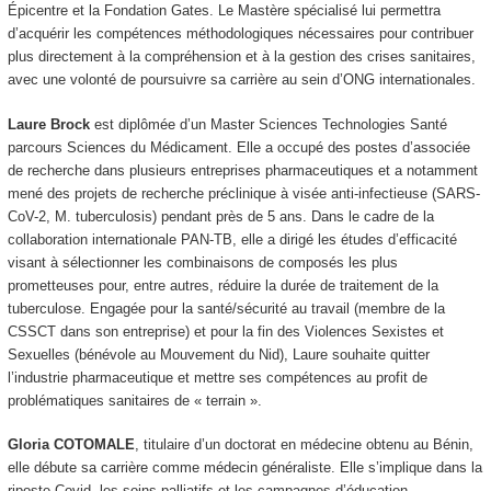
Épicentre et la Fondation Gates. Le Mastère spécialisé lui permettra
d’acquérir les compétences méthodologiques nécessaires pour contribuer
plus directement à la compréhension et à la gestion des crises sanitaires,
avec une volonté de poursuivre sa carrière au sein d’ONG internationales.
Laure Brock
est diplômée d’un Master Sciences Technologies Santé
parcours Sciences du Médicament. Elle a occupé des postes d’associée
de recherche dans plusieurs entreprises pharmaceutiques et a notamment
mené des projets de recherche préclinique à visée anti-infectieuse (SARS-
CoV-2, M. tuberculosis) pendant près de 5 ans. Dans le cadre de la
collaboration internationale PAN-TB, elle a dirigé les études d’efficacité
visant à sélectionner les combinaisons de composés les plus
prometteuses pour, entre autres, réduire la durée de traitement de la
tuberculose. Engagée pour la santé/sécurité au travail (membre de la
CSSCT dans son entreprise) et pour la fin des Violences Sexistes et
Sexuelles (bénévole au Mouvement du Nid), Laure souhaite quitter
l’industrie pharmaceutique et mettre ses compétences au profit de
problématiques sanitaires de « terrain ».
Gloria COTOMALE
, titulaire d’un doctorat en médecine obtenu au Bénin,
elle débute sa carrière comme médecin généraliste. Elle s’implique dans la
riposte Covid, les soins palliatifs et les campagnes d’éducation