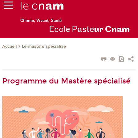
Chimie, Vivant, Santé
École P
aste
ur Cn
am
Le mastère spécialisé
Accueil
Programme du Mastère spécialisé