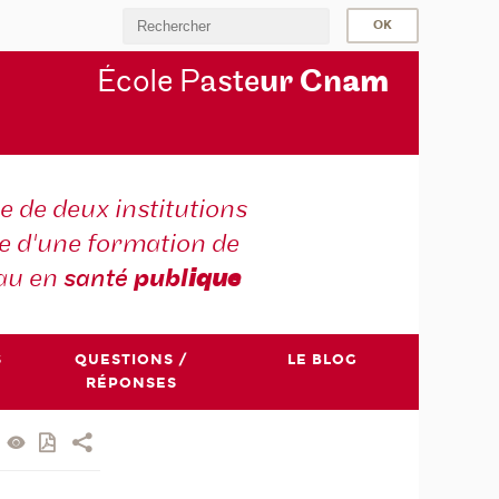
École P
aste
ur Cn
am
e de deux institutions
e d'une formation de
au en
santé
publ
ique
S
QUESTIONS /
LE BLOG
RÉPONSES