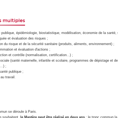
 multiples
publique, épidémiologie, biostatistique, modélisation, économie de la santé, 
quée et évaluation des risques ;
n du risque et de la sécurité sanitaire (produits, aliments, environnement) ;
ammation et évaluation d'actions ;
tion et contrôle (normalisation, certification...) ;
sociale (santé maternelle, infantile et scolaire, programmes de dépistage et de
..) ;
anté publique ;
au travail.
mun se déroule à Paris.
le souhaitent,
le Mastère peut être réalisé
en deux ans
: le tronc commun la