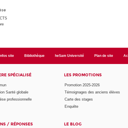
èse
ECTS
re
Infos site
Bibliothèque
heSam Université
Plan de site
Ac
ÈRE SPÉCIALISÉ
LES PROMOTIONS
mmun
Promotion 2025-2026
ion Santé globale
Témoignages des anciens élèves
èse professionnelle
Carte des stages
Enquête
NS / RÉPONSES
LE BLOG