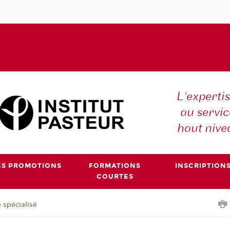
L'expertis
au servic
haut nive
ES PROMOTIONS
FORMATIONS
INSCRIPTION
COURTES
 spécialisé