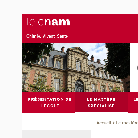
Chimie, Vivant, Santé
PRÉSENTATION DE
LE MASTÈRE
L
L'ECOLE
SPÉCIALISÉ
Le mastère
Accueil