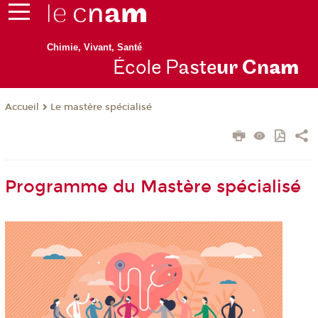
Chimie, Vivant, Santé
École P
aste
ur Cn
am
Le mastère spécialisé
Accueil
Programme du Mastère spécialisé