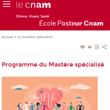
Chimie, Vivant, Santé
École P
aste
ur Cn
am
Le mastère spécialisé
Accueil
Programme du Mastère spécialisé