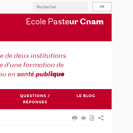
École P
aste
ur Cn
am
e de deux institutions
e d'une formation de
au en
santé
publ
ique
S
QUESTIONS /
LE BLOG
RÉPONSES