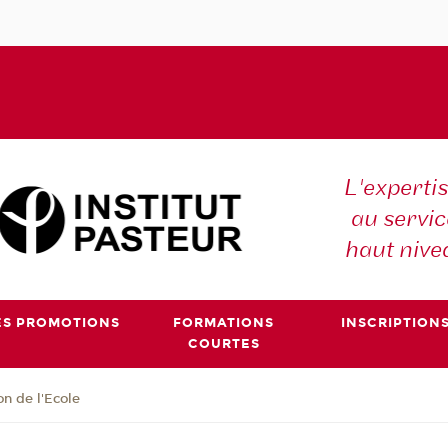
L'expertis
au servic
haut nive
ES PROMOTIONS
FORMATIONS
INSCRIPTION
COURTES
on de l'Ecole