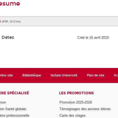
resume
e
(PDF, 13 O Ko)
Dates
Créé le 16 avril 2010
Infos site
Bibliothèque
heSam Université
Plan de site
Ac
ÈRE SPÉCIALISÉ
LES PROMOTIONS
mmun
Promotion 2025-2026
ion Santé globale
Témoignages des anciens élèves
èse professionnelle
Carte des stages