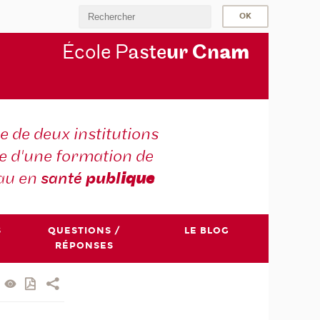
École P
aste
ur Cn
am
e de deux institutions
e d'une formation de
au en
santé
publ
ique
S
QUESTIONS /
LE BLOG
RÉPONSES