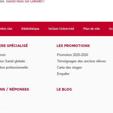
lisé,
suivez-nous sur LinkedIn
!
Infos site
Bibliothèque
heSam Université
Plan de site
Ac
ÈRE SPÉCIALISÉ
LES PROMOTIONS
mmun
Promotion 2025-2026
ion Santé globale
Témoignages des anciens élèves
èse professionnelle
Carte des stages
Enquête
NS / RÉPONSES
LE BLOG