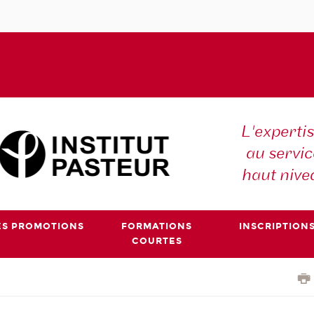
L'expertis
au servic
haut nive
ES PROMOTIONS
FORMATIONS
INSCRIPTION
COURTES