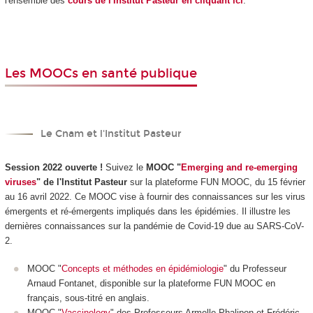
l'ensemble des
cours de l'Institut Pasteur en cliquant ici
.
Les MOOCs en santé publique
Le Cnam et l'Institut Pasteur
Session 2022 ouverte !
Suivez le
MOOC "
Emerging and re-emerging
viruses
" de l'Institut Pasteur
sur la plateforme FUN MOOC, du 15 février
au 16 avril 2022. Ce MOOC vise à fournir des connaissances sur les virus
émergents et ré-émergents impliqués dans les épidémies. Il illustre les
dernières connaissances sur la pandémie de Covid-19 due au SARS-CoV-
2.
MOOC "
Concepts et méthodes en épidémiologie
" du Professeur
Arnaud Fontanet, disponible sur la plateforme FUN MOOC en
français, sous-titré en anglais.
MOOC "
Vaccinology
" des Professeurs Armelle Phalipon et Frédéric