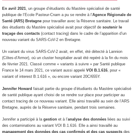
En avril 2021
, un groupe d’étudiants du Mastère spécialisé de santé
publique de l’Ecole Pasteur-Cnam a pu se rendre à l’
Agence Régionale de
Santé (ARS) Bretagne
pour travailler avec la Réserve sanitaire. Le travail
des étudiants du Mastère spécialisé avait pour objectif de
soutenir le
traçage des contacts
(
contact tracing
) dans le cadre de l’apparition d’un
nouveau variant du SARS-CoV-2 en Bretagne.
Un variant du virus SARS-CoV-2 avait, en effet, été détecté à Lannion
(Côtes-d’Armor), où un cluster hospitalier avait été repéré à la fin du mois
de février 2021. Classé comme « variants à suivre » par Santé publique
France le 14 mars 2021, ce variant aussi appelé
VOI B.1.616
, pour «
variant of interest B.1.616 », ou encore variant 20C/655Y.
Jennifer Howard
faisait partie du groupe d’étudiants du Mastère spécialisé
de santé publique ayant choisi de se rendre sur place pour participer au
contact tracing
de ce nouveau variant. Elle ainsi travaillé au sein de l’ARS
Bretagne, auprès de la Réserve sanitaire, pendant trois semaines.
Jennifer a participé à la
gestion
et à l’
analyse des données
liées au suivi
des contaminations au variant VOI B.1.616. Elle a ainsi travaillé au
management des données des cas confirmés et des cas suspects
des