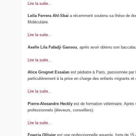
Lire la suite...
Leila Ferrera Ahl-Sbai
a récemment soutenu sa thèse de docto
Moléculaire.
Lire la suite...
Axelle Lila Fafadji Gansou
, après avoir obtenu son baccalau
Lire la suite...
Alice Grognet Essaïan
est pédiatre à Paris, passionnée par l
particulièrement à la prise en charge des enfants migrants et e
Lire la suite...
Pierre-Alexandre Heckly
est de formation vétérinaire. Après u
professionnels (éleveurs, conseillers).
Lire la suite...
Fowzia Ollivier
est une professionnelle aguerrie, forte de 15