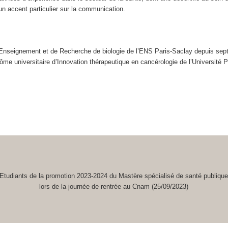
un accent particulier sur la communication.
nseignement et de Recherche de biologie de l’ENS Paris-Saclay depuis septem
me universitaire d’Innovation thérapeutique en cancérologie de l’Université P
Etudiants de la promotion 2023-2024 du Mastère spécialisé de santé publiqu
lors de la journée de rentrée au Cnam (25/09/2023)