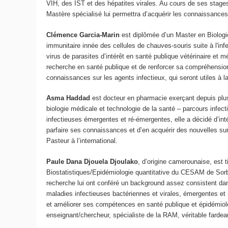
VIH, des IST et des hépatites virales. Au cours de ses stages d
Mastère spécialisé lui permettra d’acquérir les connaissances
Clémence Garcia-Marin
est diplômée d’un Master en Biologie 
immunitaire innée des cellules de chauves-souris suite à l'i
virus de parasites d’intérêt en santé publique vétérinaire et m
recherche en santé publique et de renforcer sa compréhension 
connaissances sur les agents infectieux, qui seront utiles à l
Asma Haddad
est docteur en pharmacie exerçant depuis plu
biologie médicale et technologie de la santé – parcours infect
infectieuses émergentes et ré-émergentes, elle a décidé d’intég
parfaire ses connaissances et d’en acquérir des nouvelles surtou
Pasteur à l’international.
Paule Dana Djouela Djoulako
, d’origine camerounaise, est 
Biostatistiques/Epidémiologie quantitative du CESAM de Sorb
recherche lui ont conféré un background assez consistent dan
maladies infectieuses bactériennes et virales, émergentes et
et améliorer ses compétences en santé publique et épidémiolo
enseignant/chercheur, spécialiste de la RAM, véritable fardea