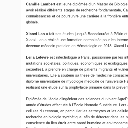
Camille Lambert
est jeune diplômée d’un Master de Biologie 
avoir réalisé différents stages de recherche fondamentale, Cam
connaissances et de poursuivre une carrière à la frontière entr
globale.
Xiaoxi Lan
a fait ses études jusqu’à Baccalauréat à Pékin e
Xiaoxi Lan a réalisé une formation normalisée pour les intern
devenue médecin praticien en Hématologie en 2018. Xiaoxi Lan
Leïla Lefèvre
est infectiologue à Paris, passionnée par les in
mutations sociétales, politiques, économiques et écologiques.
sexuelles), à prendre en charge de patients migrants et vuln
universitaires. Elle a soutenu sa thèse de médecine consacrée 
diplôme universitaire de mycologie médicale de l'université 
réalisant une étude sur la prophylaxie primaire dans la préve
Diplômée de l’école d’ingénieur des sciences du vivant Agro
année d’études effectuée à l’École Normale Supérieure. Lors de
cellules du cerveau, en particulier les astrocytes et les cel
recherche en biologie synthétique, afin de détecter dans les 
conscience du lien étroit entre santé humaine et environnemen