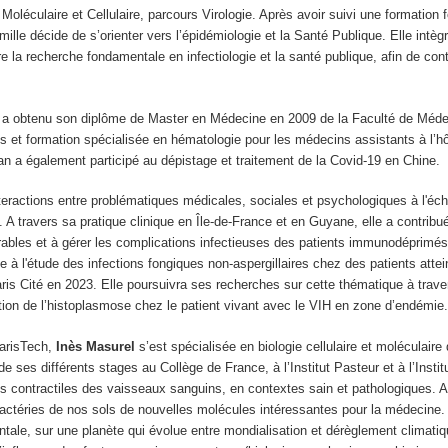
Moléculaire et Cellulaire, parcours Virologie. Après avoir suivi une formation
ille décide de s’orienter vers l’épidémiologie et la Santé Publique. Elle intèg
e la recherche fondamentale en infectiologie et la santé publique, afin de cont
t a obtenu son diplôme de Master en Médecine en 2009 de la Faculté de Méde
es et formation spécialisée en hématologie pour les médecins assistants à l’h
 a également participé au dépistage et traitement de la Covid-19 en Chine.
teractions entre problématiques médicales, sociales et psychologiques à l'éche
 A travers sa pratique clinique en Île-de-France et en Guyane, elle a contribu
érables et à gérer les complications infectieuses des patients immunodéprimés
à l'étude des infections fongiques non-aspergillaires chez des patients attein
Paris Cité en 2023. Elle poursuivra ses recherches sur cette thématique à tra
ntion de l’histoplasmose chez le patient vivant avec le VIH en zone d’endémie
ParisTech,
Inès Masurel
s’est spécialisée en biologie cellulaire et moléculai
 ses différents stages au Collège de France, à l’Institut Pasteur et à l’Instit
lules contractiles des vaisseaux sanguins, en contextes sain et pathologiques.
bactéries de nos sols de nouvelles molécules intéressantes pour la médecine.
tale, sur une planète qui évolue entre mondialisation et dérèglement climatiq