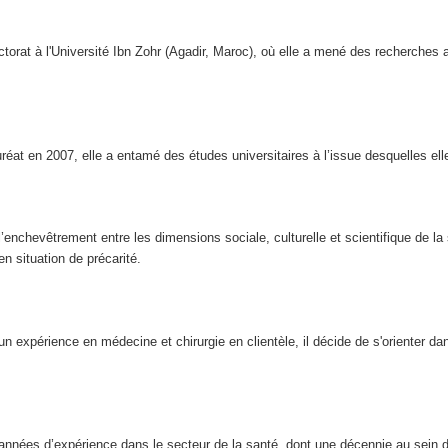
rat à l'Université Ibn Zohr (Agadir, Maroc), où elle a mené des recherches au
réat en 2007, elle a entamé des études universitaires à l’issue desquelles e
’enchevêtrement entre les dimensions sociale, culturelle et scientifique de la 
n situation de précarité.
n expérience en médecine et chirurgie en clientèle, il décide de s'orienter dan
 années d’expérience dans le secteur de la santé, dont une décennie au sein 