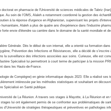
 doctorat en pharmacie de l'Université de sciences médicales de Tabriz (Iran
ique. Au sein de l’OMS, Alaleh a notamment coordonné la gestion des échantill
 soutien à la réponse d'urgence en Afghanistan, supervisant les projets d'inter
 humanitaire, Alaleh a plus de quatre ans d'expérience dans l'industrie pharma
une forte envie d'étendre sa carrière dans le domaine de la santé mondiale et 
alière Générale. Dès le début de son internat, elle a orienté sa formation dans 
Hygiène, Prévention des Infections et Résistances, elle a décidé de s’inscri
ns la surveillance des infections associées aux soins. Curieuse, elle est conv
astère Spécialisé lui permettront à court terme de participer à la mission PR
ent dans les Hauts-de-France.
ologie de Compiègne) en génie informatique depuis 2023. Elle a réalisé ses t
culièrement intéressée par les méthodes statistiques et souhaitant en découvri
tère Spécialisé en Santé publique.
niversité de La Réunion. A travers ses stages à Mayotte, à La Réunion et en 
s stages lui ont également permis de se confronter aux problématiques de sa
s d’Université de stratégies thérapeutiques et préventives en pathologies inf