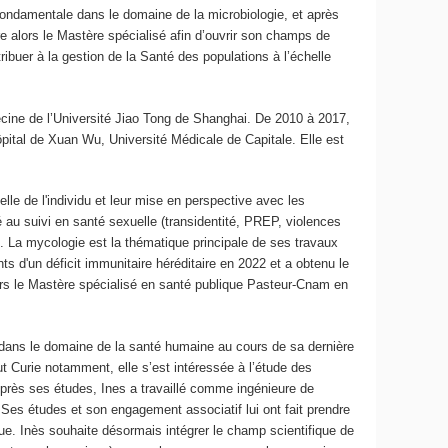
 fondamentale dans le domaine de la microbiologie, et après
re alors le Mastère spécialisé afin d’ouvrir son champs de
ribuer à la gestion de la Santé des populations à l’échelle
cine de l’Université Jiao Tong de Shanghai. De 2010 à 2017,
ôpital de Xuan Wu, Université Médicale de Capitale. Elle est
lle de l'individu et leur mise en perspective avec les
é au suivi en santé sexuelle (transidentité, PREP, violences
. La mycologie est la thématique principale de ses travaux
ts d'un déficit immunitaire héréditaire en 2022 et a obtenu le
vers le Mastère spécialisé en santé publique Pasteur-Cnam en
.
re dans le domaine de la santé humaine au cours de sa dernière
ut Curie notamment, elle s’est intéressée à l’étude des
 Après ses études, Ines a travaillé comme ingénieure de
 Ses études et son engagement associatif lui ont fait prendre
ue. Inès souhaite désormais intégrer le champ scientifique de