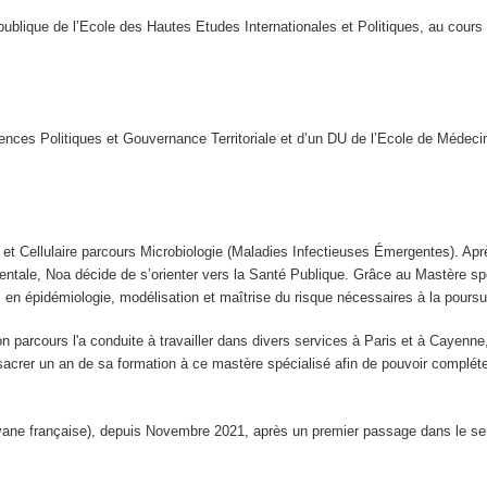
ublique de l’Ecole des Hautes Etudes Internationales et Politiques, au cours 
ces Politiques et Gouvernance Territoriale et d’un DU de l’Ecole de Médeci
et Cellulaire parcours Microbiologie (Maladies Infectieuses Émergentes). Apr
mentale, Noa décide de s’orienter vers la Santé Publique. Grâce au Mastère sp
s en épidémiologie, modélisation et maîtrise du risque nécessaires à la pours
on parcours l'a conduite à travailler dans divers services à Paris et à Cayenn
nsacrer un an de sa formation à ce mastère spécialisé afin de pouvoir complét
yane française), depuis Novembre 2021, après un premier passage dans le se