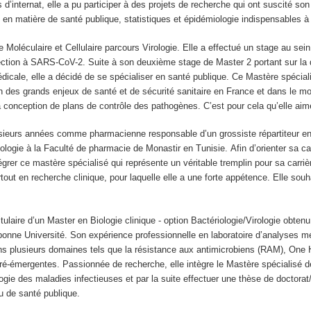
’internat, elle a pu participer à des projets de recherche qui ont suscité son 
 en matière de santé publique, statistiques et épidémiologie indispensables à 
Moléculaire et Cellulaire parcours Virologie. Elle a effectué un stage au sein 
nfection à SARS-CoV-2. Suite à son deuxième stage de Master 2 portant sur l
édicale, elle a décidé de se spécialiser en santé publique. Ce Mastère spécialis
des grands enjeux de santé et de sécurité sanitaire en France et dans le mon
a conception de plans de contrôle des pathogènes. C’est pour cela qu’elle aime
sieurs années comme pharmacienne responsable d’un grossiste répartiteur en
iologie à la Faculté de pharmacie de Monastir en Tunisie. Afin d’orienter sa ca
rer ce mastère spécialisé qui représente un véritable tremplin pour sa carrière 
t en recherche clinique, pour laquelle elle a une forte appétence. Elle souhaite
titulaire d’un Master en Biologie clinique - option Bactériologie/Virologie 
onne Université. Son expérience professionnelle en laboratoire d’analyses mé
s plusieurs domaines tels que la résistance aux antimicrobiens (RAM), One H
 ré-émergentes. Passionnée de recherche, elle intègre le Mastère spécialisé
gie des maladies infectieuses et par la suite effectuer une thèse de doctorat
u de santé publique.