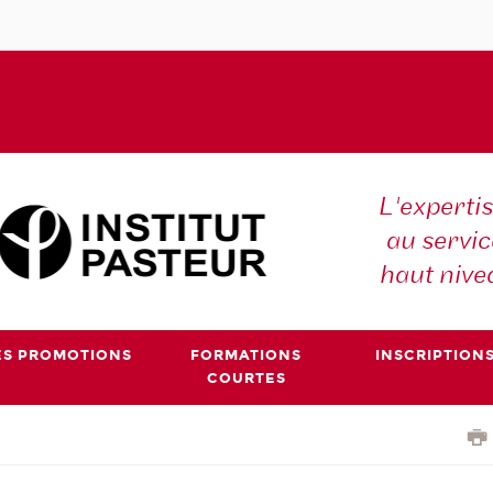
L'expertis
au servic
haut nive
ES PROMOTIONS
FORMATIONS
INSCRIPTION
COURTES