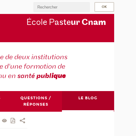
École P
aste
ur Cn
am
e de deux institutions
e d'une formation de
au en
santé
publ
ique
S
QUESTIONS /
LE BLOG
RÉPONSES