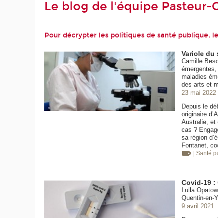
Le blog de l'équipe Pasteur
Pour décrypter les politiques de santé publique, 
Variole du 
Camille Beso
émergentes, 
maladies éme
des arts et m
23 mai 2022
Depuis le dé
originaire d
Australie, et
cas ? Engagé
sa région d’
Fontanet, coo
| Santé p
Covid-19 :
Lulla Opatow
Quentin-en-Y
9 avril 2021