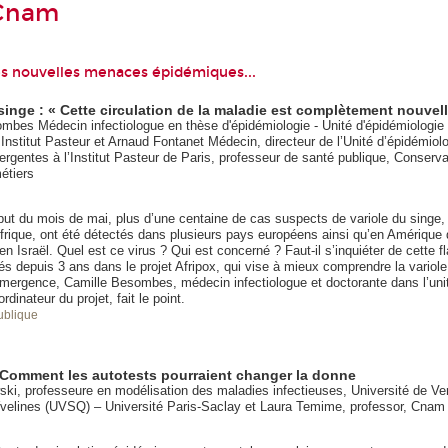
-Cnam
les nouvelles menaces épidémiques...
singe : « Cette circulation de la maladie est complètement nouvell
mbes Médecin infectiologue en thèse d'épidémiologie - Unité d'épidémiologie
Institut Pasteur et Arnaud Fontanet Médecin, directeur de l’Unité d’épidémiol
rgentes à l’Institut Pasteur de Paris, professeur de santé publique, Conservat
étiers
but du mois de mai, plus d’une centaine de cas suspects de variole du singe,
’Afrique, ont été détectés dans plusieurs pays européens ainsi qu’en Amérique
 en Israël. Quel est ce virus ? Qui est concerné ? Faut-il s’inquiéter de cette 
s depuis 3 ans dans le projet Afripox, qui vise à mieux comprendre la variol
émergence, Camille Besombes, médecin infectiologue et doctorante dans l’uni
rdinateur du projet, fait le point.
ublique
 Comment les autotests pourraient changer la donne
ski, professeure en modélisation des maladies infectieuses, Université de Ver
velines (UVSQ) – Université Paris-Saclay et Laura Temime, professor, Cnam