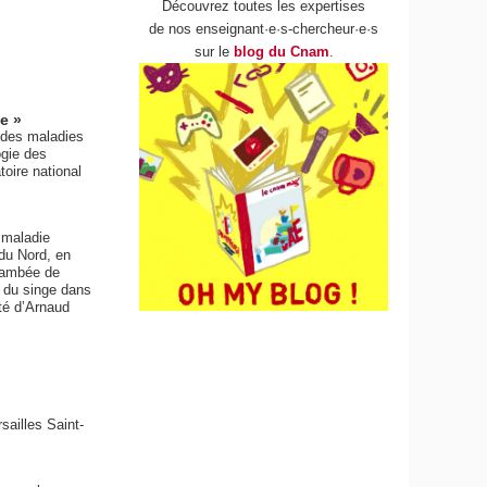
Découvrez toutes les expertises
de nos enseignant·e·s-chercheur·e·s
sur le
blog du Cnam
.
e »
 des maladies
ogie des
oire national
 maladie
 du Nord, en
flambée de
e du singe dans
té d’Arnaud
sailles Saint-