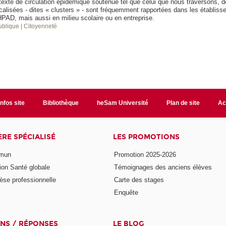
exte de circulation épidémique soutenue tel que celui que nous traversons,
calisées - dites « clusters » - sont fréquemment rapportées dans les établis
HPAD, mais aussi en milieu scolaire ou en entreprise.
publique
| Citoyenneté
Infos site
Bibliothèque
heSam Université
Plan de site
Ac
ÈRE SPÉCIALISÉ
LES PROMOTIONS
mmun
Promotion 2025-2026
ion Santé globale
Témoignages des anciens élèves
èse professionnelle
Carte des stages
Enquête
NS / RÉPONSES
LE BLOG