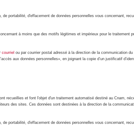
ion, de portabilité, d'effacement de données personnelles vous concernant, rec
ernant à moins que des motifs légitimes et impérieux pour le traitement préva
ar
courriel
ou par courrier postal adressé à la direction de la communication d
d’accès aux données personnelles», en joignant la copie d’un justificatif d’ide
nt recueillies et font l'objet d'un traitement automatisé destiné au Cnam, néce
isiteurs des sites. Ces données sont destinées à la direction de la communic
ion, de portabilité, d'effacement de données personnelles vous concernant, rec