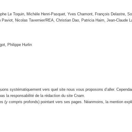
tophe Le Toquin, Michèle Henri-Pasquet, Yves Chamont, François Delastre, So
n Paviot, Nicolas Tavernier/REA, Christian Dao, Patricia Haim, Jean-Claude
got, Philippe Hurlin
iquons systématiquement vers quel site nous vous proposons d’aller. Cependa
 pas la responsabilité de la rédaction du site Cnam.
tes (y compris profonds) pointant vers ses pages. Néanmoins, la mention expl