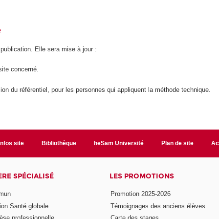
é
 publication. Elle sera mise à jour :
site concerné.
ion du référentiel, pour les personnes qui appliquent la méthode technique.
Infos site
Bibliothèque
heSam Université
Plan de site
Ac
ÈRE SPÉCIALISÉ
LES PROMOTIONS
mmun
Promotion 2025-2026
ion Santé globale
Témoignages des anciens élèves
èse professionnelle
Carte des stages