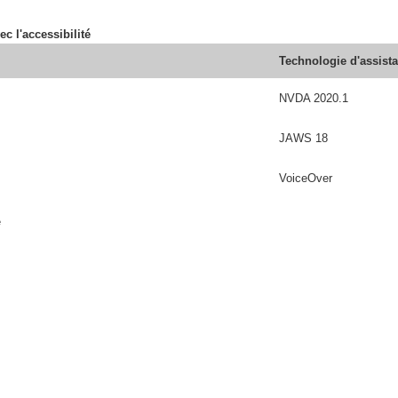
ec l'accessibilité
Technologie d'assist
NVDA 2020.1
JAWS 18
VoiceOver
é