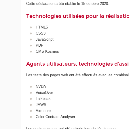
Cette déclaration a été établie le 15 octobre 2020.
Technologies utilisées pour la réalisat
HTML5
CSS3
JavaScript
PDF
CMS Kosmos
Agents utilisateurs, technologies d’assist
Les tests des pages web ont été effectués avec les combinais
NVDA
VoiceOver
Talkback
JAWS
Axe-core
Color Contrast Analyser
Les outils suivants ont été utilisés lors de l’évaluation :