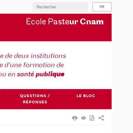
École P
aste
ur Cn
am
e de deux institutions
e d'une formation de
au en
santé
publ
ique
S
QUESTIONS /
LE BLOG
RÉPONSES