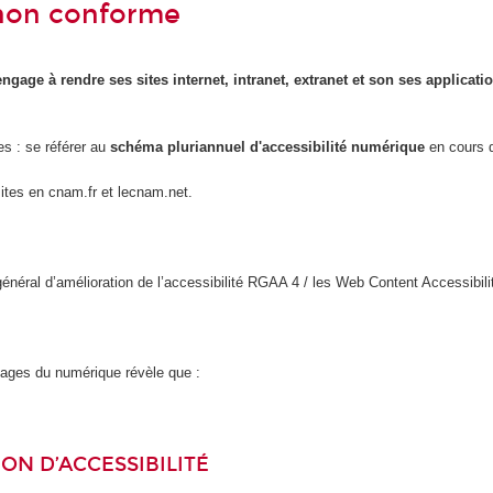
- non conforme
engage à rendre ses sites internet, intranet, extranet et son ses applicat
es : se référer au
schéma pluriannuel d'accessibilité numérique
en cours d
sites en cnam.fr et lecnam.net.
l général d’amélioration de l’accessibilité RGAA 4 / les Web Content Accessi
usages du numérique révèle que :
ON D’ACCESSIBILITÉ