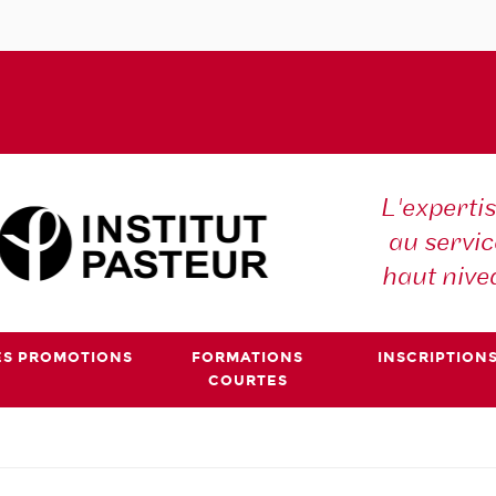
L'expertis
au servic
haut nive
ES PROMOTIONS
FORMATIONS
INSCRIPTION
COURTES